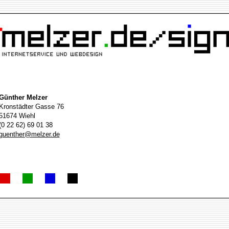
Günther Melzer
Kronstädter Gasse 76
51674 Wiehl
(0 22 62) 69 01 38
guenther@melzer.de